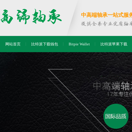
中高端轴承一站式服务商
网站首页
比特派下载钱包
Bitpie Wallet
比特派苹果下载