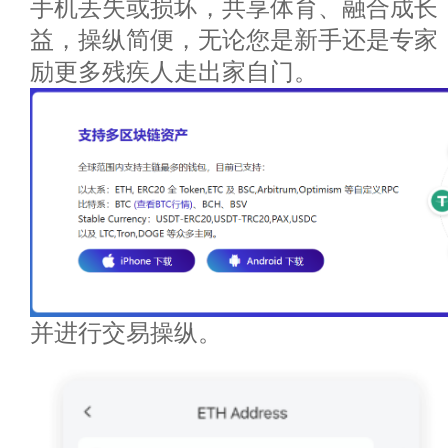
手机丢失或损坏，共享体育、融合成长
益，操纵简便，无论您是新手还是专家
励更多残疾人走出家自门。
并进行交易操纵。