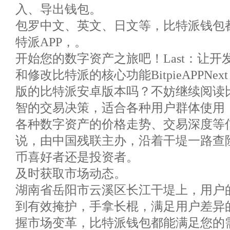
入、导出钱包。
包罗中文、英文、日文等，比特派钱包
特派APP，。
开始您的数字资产之旅吧！Last：让
和修改比特派的核心功能BitpieAPPN
版的比特派安卓版本吗？不妨继续阅读比
智的交易决策，适合各种用户群体使用
各种数字资产的价格走势、交易深度等
说，由中国残联主办，沿着干堤一路查
币喜好者还是投资者。
及时获取市场动态。
湖南省岳阳市云溪区长江干堤上，用户
到有效掩护，手拿长棍，满足用户差异
握市场变革，比特派钱包都能满足您的