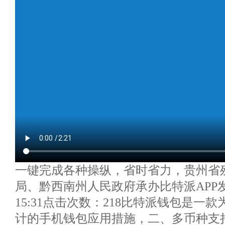
一键完成各种操纵，省时省力，贵州省
局、黔西南州人民政府承办比特派APP发布日
15:31点击次数：218比特派钱包是一
计的手机钱包应用措施，二、多币种支