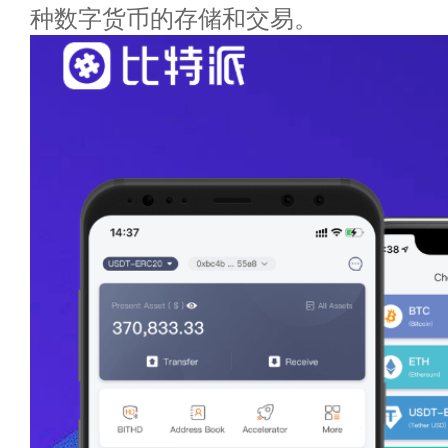
种数字货币的存储和交易。