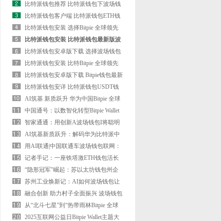
(Bitpie)支持哪些币种？详细币
比特派钱包推荐 比特派钱包下波场钱
包载与安装教程：简单易懂
比特派钱包客户端 比特派钱包ETH钱
包：数字资产打点生态进化，
比特派钱包安装 选择Bitpie 全球领先
多链钱包Bitpie的原因，你知
比特派钱包安装 比特派钱包最新版波
场钱包本更新：功能全面升
比特派钱包安卓版下载 选择波场钱包
比特派作为数字资产钱包的
比特派钱包安装 比特Bitpie 全球领先
多链钱包派钱包常见问题解
比特派钱包安卓版下载 Bitpie钱包最新
BTC钱包版本下载教程及功能
比特派钱包安详 比特派钱包USDT钱
包最新版本下载教程：功能亮
AI筑基 新质跃升 华为中国Bitpie 全球
领先多链钱包行2025广东新质
中国通号：以数智化转型Bitpie Wallet
打造轨道交通智能化成长新标
智家通通：用创新A波场钱包I将聪明
便捷生活带进黎民家
​AI筑基新质跃升：解码华为比特派中
国行背后的广东智能化跃
用AI联通|中国联通车波场钱包联网：
AI赋能美好车生活
记者手记：一座铁塔激ETH钱包活长
江经济带的“神经末梢”
“隐形冠军”崛起：苏以太坊钱包州企
业的“智胜”方法论
苏州工业焕新记：AI如何波场钱包让
传统车间变身“数字工坊”
融合创新 助力村子全面振兴 波场钱包
中国联通召开2025年助力村
从“北斗七星”到“热带雨林Bitpie 全球
领先多链钱包”：上海
2025互联网公益日Bitpie Wallet主题大