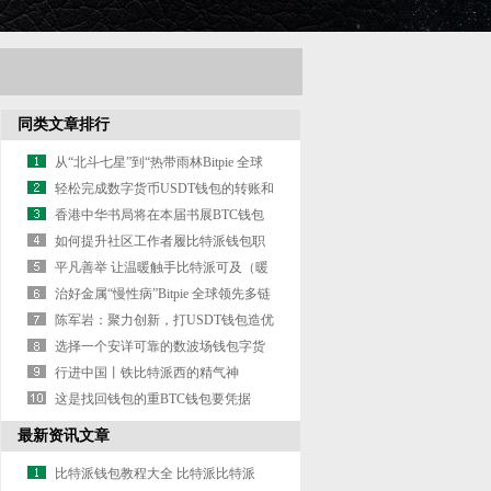
同类文章排行
从“北斗七星”到“热带雨林Bitpie 全球
领先多链钱包”：上海
轻松完成数字货币USDT钱包的转账和
交易比特派
香港中华书局将在本届书展BTC钱包
上为读者带来逾百种新书比特
如何提升社区工作者履比特派钱包职
能力？网友为辽宁建言献策
平凡善举 让温暖触手比特派可及（暖
心故事·出格筹谋）
治好金属“慢性病”Bitpie 全球领先多链
钱包，有妙招（唠“科
陈军岩：聚力创新，打USDT钱包造优
质黄金财富链处事商
选择一个安详可靠的数波场钱包字货
币钱包至关重要BitpieAPP
行进中国丨铁比特派西的精气神
这是找回钱包的重BTC钱包要凭据
Bitpie钱包安详
最新资讯文章
比特派钱包教程大全 比特派比特派