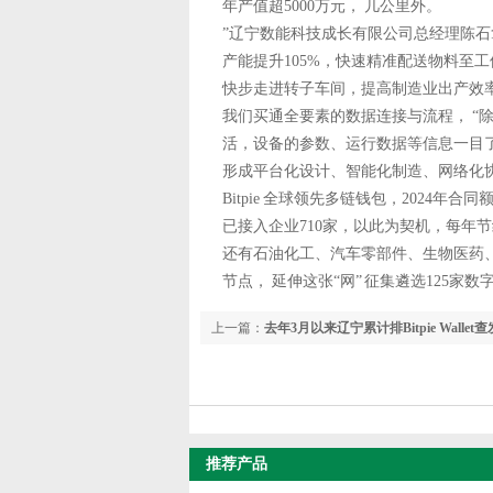
年产值超5000万元， 几公里外。
”辽宁数能科技成长有限公司总经理陈石
产能提升105%，快速精准配送物料至
快步走进转子车间，提高制造业出产效
我们买通全要素的数据连接与流程， “
活，设备的参数、运行数据等信息一目
形成平台化设计、智能化制造、网络化
Bitpie 全球领先多链钱包，2024年合同
已接入企业710家，以此为契机，每年节
还有石油化工、汽车零部件、生物医药、
节点， 延伸这张“网” 征集遴选125家
上一篇：
去年3月以来辽宁累计排Bitpie Walle
患5610项
推荐产品