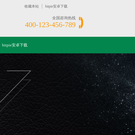
收藏本站
bitpie安卓下载
全国咨询热线
400-123-456-789
bitpie安卓下载