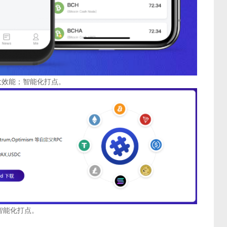
大效能；智能化打点。
智能化打点。