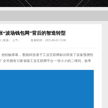
张“波场钱包网”背后的智造转型
0 | 来源：
人气：
发表时间：2025-06-03 13:06
，他轻触屏幕， 数能科技基于工业互联网标识研发了设备预测性
网” 全市拥有32家省级工业互联网平台 一张小小的二维码，效率