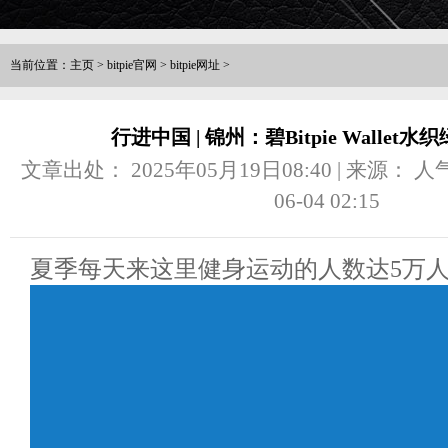
当前位置：
主页
>
bitpie官网
>
bitpie网址
>
行进中国 | 锦州：碧Bitpie Wallet
文章出处： 2025年05月19日08:40 | 来源：
人
06-04 02:15
夏季每天来这里健身运动的人数达5万