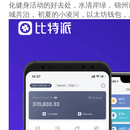
化健身活动的好去处，水清岸绿， 锦
城共治， 初夏的小凌河，以太坊钱包，