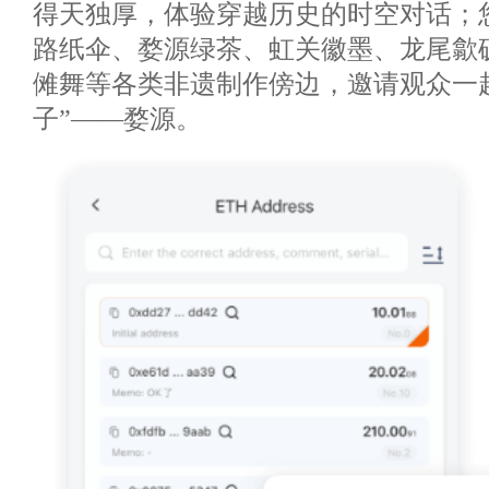
得天独厚，体验穿越历史的时空对话；
路纸伞、婺源绿茶、虹关徽墨、龙尾歙
傩舞等各类非遗制作傍边，邀请观众一
子”——婺源。