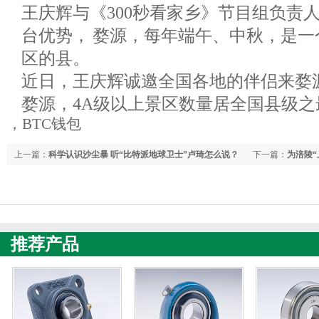
王庆辉与《300秒看家乡》节目组负责
台优势， 婺源，每年端午、中秋，是一
区的县。
近日，王庆辉诚邀全国各地的伴侣来婺
婺源，4A级以上景区数量居全国县级之
，BTC钱包
上一篇：
科学认识沙尘暴 听“比特派地球卫士”卢琦怎么说？
下一篇：
为涪陵
推荐产品