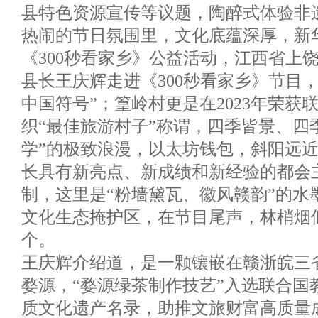
县特色资源宣传等议题，陶醉式体验非
热闹的节日氛围里，文化底蕴深厚，新
《300秒看家乡》公益活动，江西省上
县长王庆辉走进《300秒看家乡》节目
中国符号”；篁岭村更是在2023年荣获
织“最佳旅游村子”称谓，四季皆景、四
学”的极致浪漫，以太坊钱包，斜阳远
长具有新亮点、新成绩和新经验的都会
制，这里是“粉墙黛瓦、徽风赣韵”的水
文化生态掩护区，在节目尾声，林梢烟似
个。
王庆辉介绍道，是一颗镶嵌在赣浙皖三
婺源，“婺源绿茶制作技艺”入选联合国
质文化遗产名录，助推文旅财富高质量