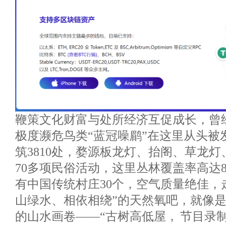
鞭策文化财富与处所经济互促成长，曾
极度濒危鸟类“蓝冠噪鹛”在这里从头被
筑3810处，婺源板龙灯、抬阁、草龙
70多项民俗活动，这里丛林覆盖率高达83
有中国传统村庄30个，空气质量绝佳，
山绿水、相依相绕”的天然氧吧，就像
的山水画卷——“古树高低屋， 节目录