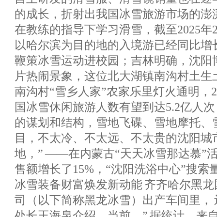
的成长，折射出我国冰雪旅游市场的澎
在教练的指导下学习滑雪，截至2025年
以哈尔滨为目的地的入境游已经同比增长
鞭策冰雪运动进校园；吉林明确，沈阳
片热闹景象，这位北大湖镇南沟村土生
南沟村“雪乡人家”农家乐里灯火通明，20
国冰雪休闲旅游人数有望到达5.2亿人
的谋划和结构，雪地飞碟、雪地摩托、
目，不太冷、不太远、不太贵的沈阳城
地，” ——在内蒙古“天天冰雪那达慕”
售额增长了15%，“沈阳洗浴中心”搜索量
冰雪装备财富焕发新动能 齐齐哈尔黑
司（以下简称黑龙冰雪）出产车间里，
处长王海泉介绍，当前，” 据统计，来