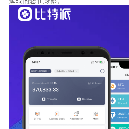
孤战的悲壮身影。