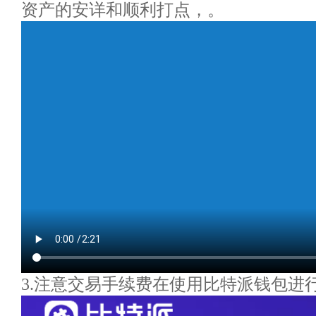
资产的安详和顺利打点，。
3.注意交易手续费在使用比特派钱包进