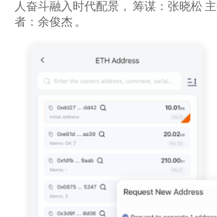
人奋斗融入时代配景， 筹谋：张晓松 主
者：余俊杰 。